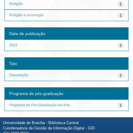
Religião
1
Religião e sociologia
1
Data de publicação
2022
1
Tipo
Dissertação
1
Programa de pós-graduação
Programa de Pós-Graduação em Antr...
1
Universidade de Brasília - Biblioteca Central
Coordenadoria de Gestão da Informação Digital - GID