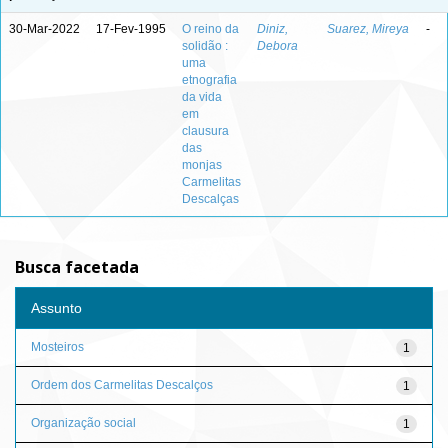
30-Mar-2022
17-Fev-1995
O reino da
Diniz,
Suarez, Mireya
-
solidão :
Debora
uma
etnografia
da vida
em
clausura
das
monjas
Carmelitas
Descalças
Busca facetada
Assunto
Mosteiros
1
Ordem dos Carmelitas Descalços
1
Organização social
1