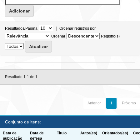
|
Resultados/Página
Ordenar registros por
Ordenar
Registro(s)
Resultado 1-1 de 1.
Anterior
1
Próximo
Conjunto de itens:
Data de
Data de
Título
Autor(es)
Orientador(es)
Coo
publicação
defesa