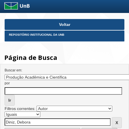
Skip
Voltar
navigation
REPOSITÓRIO INSTITUCIONAL DA UNB
Página de Busca
Buscar em:
por
Filtros correntes: