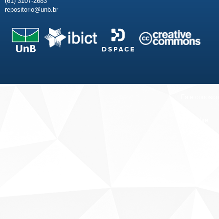
(61) 3107-2683
repositorio@unb.br
Fale conosco
Sobre