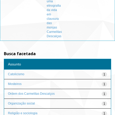
uma
etnografia
da vida
em
clausura
das
monjas
Carmelitas
Descalças
Busca facetada
Assunto
Catolicismo
1
Mosteiros
1
Ordem dos Carmelitas Descalços
1
Organização social
1
Religião e sociologia
1