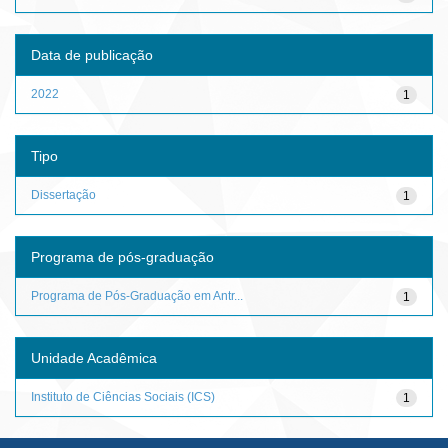
Data de publicação
2022
1
Tipo
Dissertação
1
Programa de pós-graduação
Programa de Pós-Graduação em Antr...
1
Unidade Acadêmica
Instituto de Ciências Sociais (ICS)
1