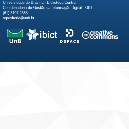
Universidade de Brasília - Biblioteca Central
Coordenadoria de Gestão da Informação Digital - GID
(61) 3107-2683
repositorio@unb.br
Fale conosco
Sobre