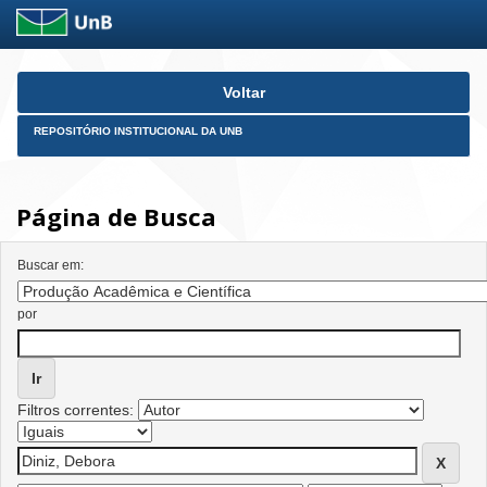
Skip
Voltar
navigation
REPOSITÓRIO INSTITUCIONAL DA UNB
Página de Busca
Buscar em:
por
Filtros correntes: