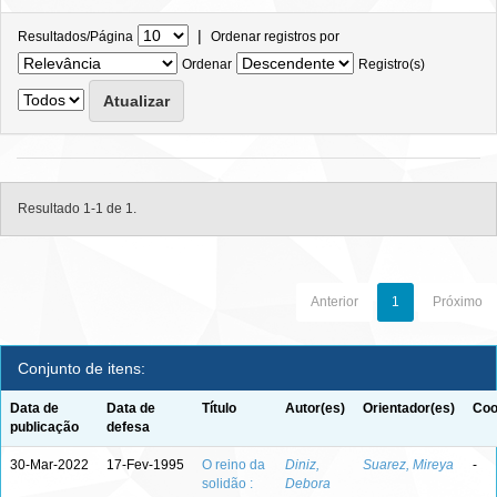
|
Resultados/Página
Ordenar registros por
Ordenar
Registro(s)
Resultado 1-1 de 1.
Anterior
1
Próximo
Conjunto de itens:
Data de
Data de
Título
Autor(es)
Orientador(es)
Coo
publicação
defesa
30-Mar-2022
17-Fev-1995
O reino da
Diniz,
Suarez, Mireya
-
solidão :
Debora