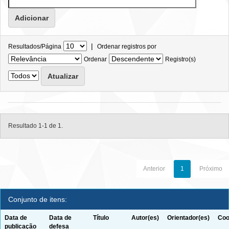
|
Resultados/Página
Ordenar registros por
Ordenar
Registro(s)
Resultado 1-1 de 1.
Anterior
1
Próximo
Conjunto de itens:
Data de
Data de
Título
Autor(es)
Orientador(es)
Coo
publicação
defesa