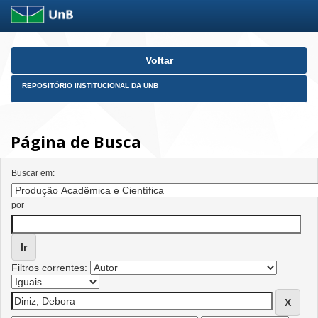
Skip
Voltar
navigation
REPOSITÓRIO INSTITUCIONAL DA UNB
Página de Busca
Buscar em:
por
Filtros correntes: