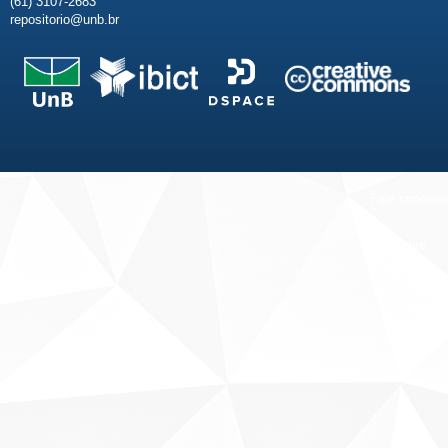
(61) 3107-2683
repositorio@unb.br
Fale conosco
Sobre