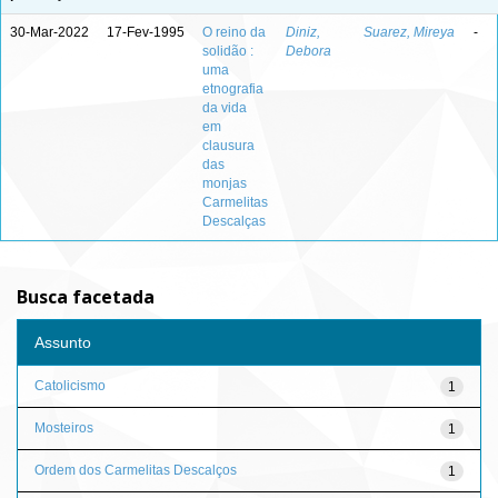
30-Mar-2022
17-Fev-1995
O reino da
Diniz,
Suarez, Mireya
-
solidão :
Debora
uma
etnografia
da vida
em
clausura
das
monjas
Carmelitas
Descalças
Busca facetada
Assunto
Catolicismo
1
Mosteiros
1
Ordem dos Carmelitas Descalços
1