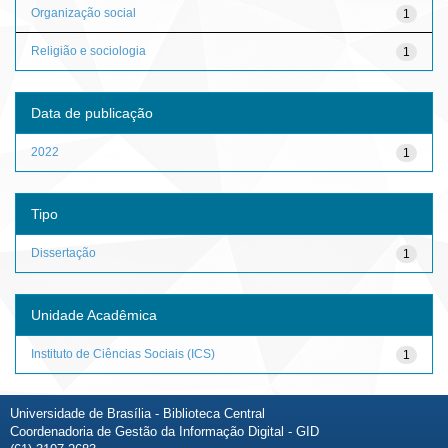
Organização social
1
Religião e sociologia
1
Data de publicação
2022
1
Tipo
Dissertação
1
Unidade Acadêmica
Instituto de Ciências Sociais (ICS)
1
Universidade de Brasília - Biblioteca Central
Coordenadoria de Gestão da Informação Digital - GID