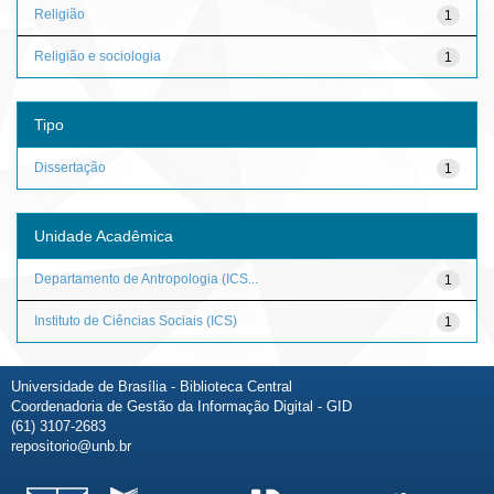
Religião
1
Religião e sociologia
1
Tipo
Dissertação
1
Unidade Acadêmica
Departamento de Antropologia (ICS...
1
Instituto de Ciências Sociais (ICS)
1
Universidade de Brasília - Biblioteca Central
Coordenadoria de Gestão da Informação Digital - GID
(61) 3107-2683
repositorio@unb.br