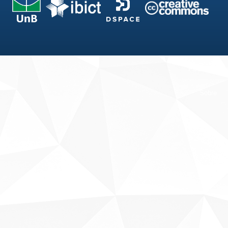
Fale conosco
Sobre