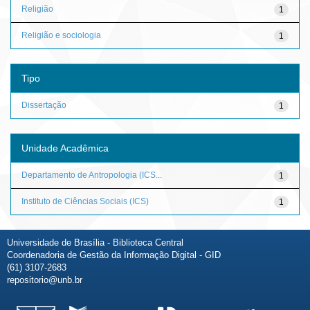
Religião
1
Religião e sociologia
1
Tipo
Dissertação
1
Unidade Acadêmica
Departamento de Antropologia (ICS...
1
Instituto de Ciências Sociais (ICS)
1
Universidade de Brasília - Biblioteca Central
Coordenadoria de Gestão da Informação Digital - GID
(61) 3107-2683
repositorio@unb.br