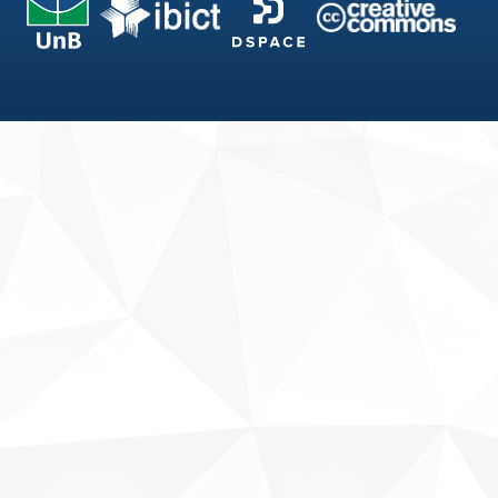
Fale conosco
Sobre