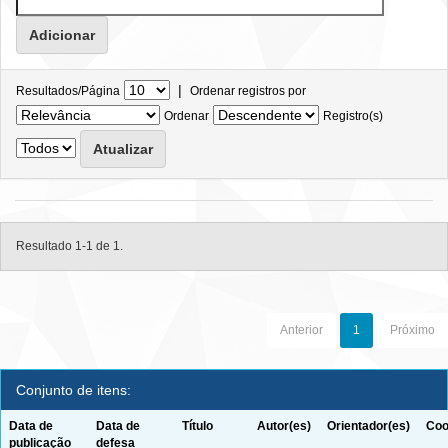
|
Resultados/Página
Ordenar registros por
Ordenar
Registro(s)
Resultado 1-1 de 1.
Anterior
1
Próximo
Conjunto de itens:
Data de
Data de
Título
Autor(es)
Orientador(es)
Coo
publicação
defesa