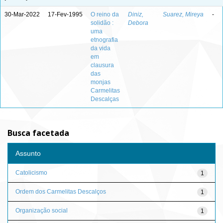
30-Mar-2022
17-Fev-1995
O reino da
Diniz,
Suarez, Mireya
-
solidão :
Debora
uma
etnografia
da vida
em
clausura
das
monjas
Carmelitas
Descalças
Busca facetada
Assunto
Catolicismo
1
Ordem dos Carmelitas Descalços
1
Organização social
1