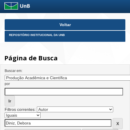
Skip
Voltar
navigation
REPOSITÓRIO INSTITUCIONAL DA UNB
Página de Busca
Buscar em:
por
Filtros correntes: