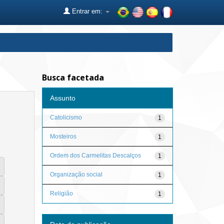
Entrar em:
Busca facetada
Assunto
Catolicismo
1
Mosteiros
1
Ordem dos Carmelitas Descalços
1
Organização social
1
Religião
1