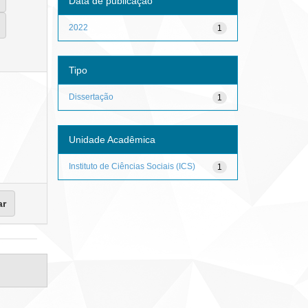
Data de publicação
2022
1
Tipo
Dissertação
1
Unidade Acadêmica
Instituto de Ciências Sociais (ICS)
1