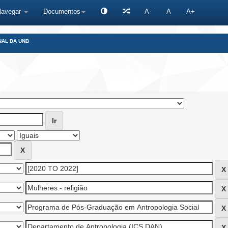
Navegar
Documentos
A-
A
A+
NAL DA UNB