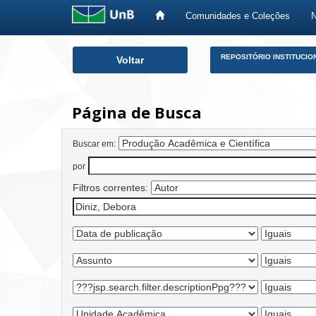
Comunidades e Coleções
Skip
REPOSITÓRIO INSTITUCIO
Voltar
navigation
Página de Busca
Buscar em:
por
Filtros correntes: