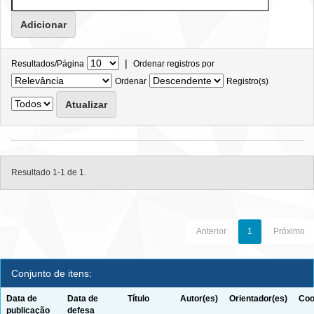
|
Resultados/Página
Ordenar registros por
Ordenar
Registro(s)
Resultado 1-1 de 1.
Anterior
1
Próximo
Conjunto de itens:
Data de
Data de
Título
Autor(es)
Orientador(es)
Coo
publicação
defesa