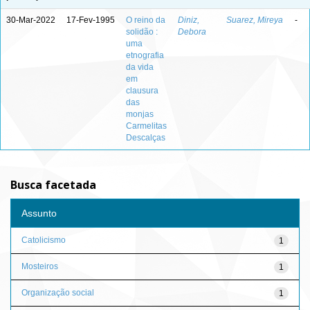
30-Mar-2022
17-Fev-1995
O reino da
Diniz,
Suarez, Mireya
-
solidão :
Debora
uma
etnografia
da vida
em
clausura
das
monjas
Carmelitas
Descalças
Busca facetada
Assunto
Catolicismo
1
Mosteiros
1
Organização social
1