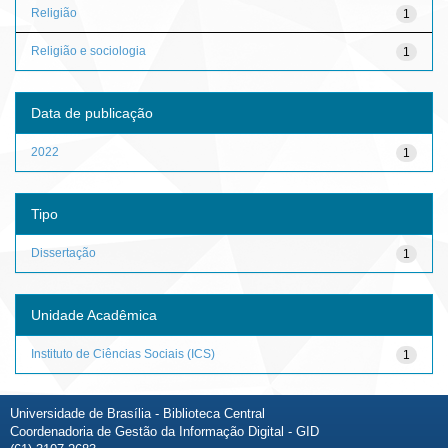
Religião
1
Religião e sociologia
1
Data de publicação
2022
1
Tipo
Dissertação
1
Unidade Acadêmica
Instituto de Ciências Sociais (ICS)
1
Universidade de Brasília - Biblioteca Central
Coordenadoria de Gestão da Informação Digital - GID