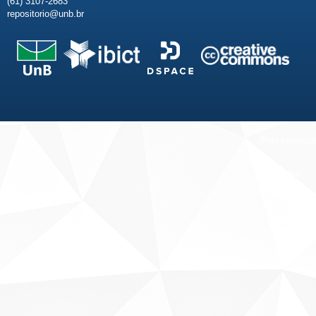
(61) 3107-2683
repositorio@unb.br
Fale conosco
Sobre