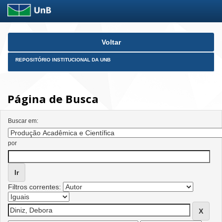
Skip
Voltar
navigation
REPOSITÓRIO INSTITUCIONAL DA UNB
Página de Busca
Buscar em:
por
Filtros correntes: