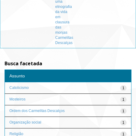
uma
etnografia
da vida
em
clausura
das
monjas
Carmelitas
Descalças
Busca facetada
Assunto
Catolicismo
1
Mosteiros
1
Ordem dos Carmelitas Descalços
1
Organização social
1
Religião
1