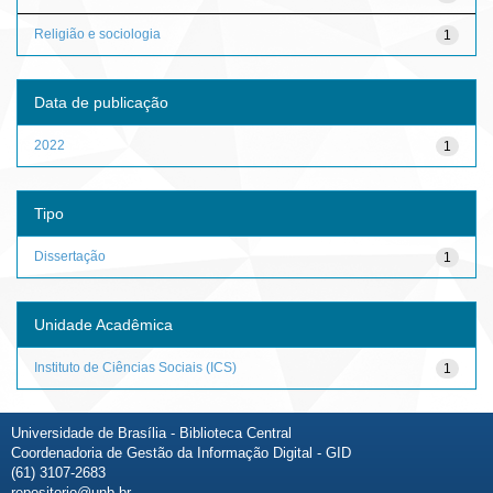
Religião e sociologia
1
Data de publicação
2022
1
Tipo
Dissertação
1
Unidade Acadêmica
Instituto de Ciências Sociais (ICS)
1
Universidade de Brasília - Biblioteca Central
Coordenadoria de Gestão da Informação Digital - GID
(61) 3107-2683
repositorio@unb.br