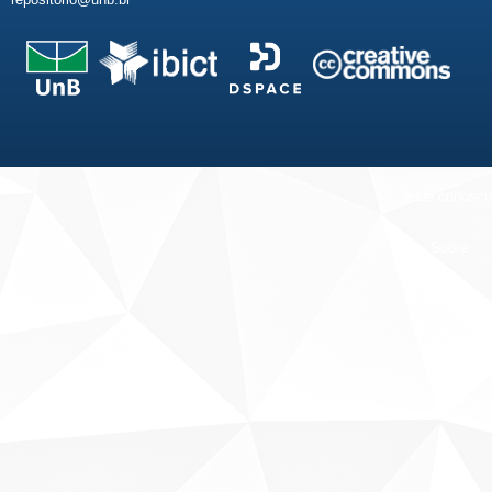
Fale conosco
Sobre