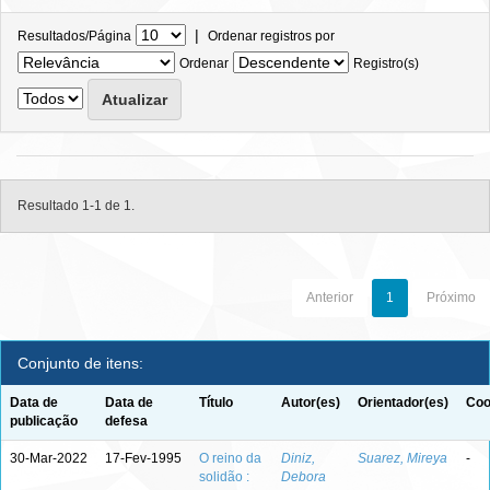
|
Resultados/Página
Ordenar registros por
Ordenar
Registro(s)
Resultado 1-1 de 1.
Anterior
1
Próximo
Conjunto de itens:
Data de
Data de
Título
Autor(es)
Orientador(es)
Coo
publicação
defesa
30-Mar-2022
17-Fev-1995
O reino da
Diniz,
Suarez, Mireya
-
solidão :
Debora