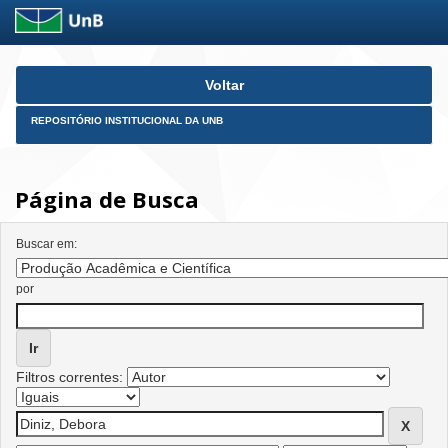
Skip
Voltar
navigation
REPOSITÓRIO INSTITUCIONAL DA UNB
Página de Busca
Buscar em:
por
Filtros correntes: