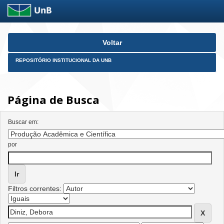
Skip
Voltar
navigation
REPOSITÓRIO INSTITUCIONAL DA UNB
Página de Busca
Buscar em:
por
Filtros correntes: