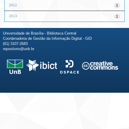
2012
1
2013
1
Universidade de Brasília - Biblioteca Central
Coordenadoria de Gestão da Informação Digital - GID
(61) 3107-2683
repositorio@unb.br
Fale conosco
Sobre