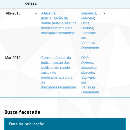
defesa
Abr-2013
-
A tese da
Medeiros,
-
judicialização da
Marcelo
;
saúde pelas elites : os
Diniz,
medicamentos para
Debora
;
mucopolissacaridose
Schwartz,
Ida
Vanessa
Doederlein
Mar-2012
-
Consequências da
Diniz,
-
judicialização das
Debora
;
políticas de saúde :
Medeiros,
custos de
Marcelo
;
medicamentos para
Schwartz,
as
Ida
mucopolissacaridoses
Vanessa
Doederlein
Busca facetada
Data de publicação