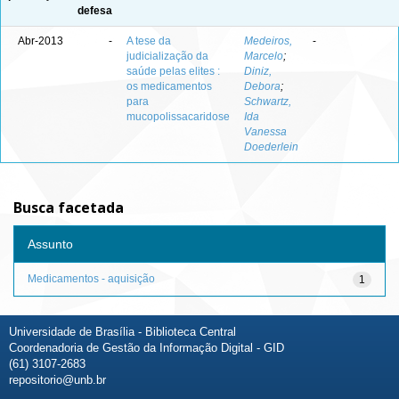
defesa
Abr-2013
-
A tese da
Medeiros,
-
judicialização da
Marcelo
;
saúde pelas elites :
Diniz,
os medicamentos
Debora
;
para
Schwartz,
mucopolissacaridose
Ida
Vanessa
Doederlein
Busca facetada
Assunto
Medicamentos - aquisição
1
Universidade de Brasília - Biblioteca Central
Coordenadoria de Gestão da Informação Digital - GID
(61) 3107-2683
repositorio@unb.br