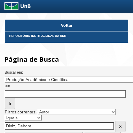
Skip
Voltar
navigation
REPOSITÓRIO INSTITUCIONAL DA UNB
Página de Busca
Buscar em:
por
Filtros correntes: