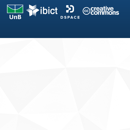
Fale conosco
Sobre