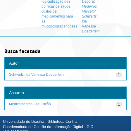
judicialização das
Debora
;
políticas de saúde :
Medeiros,
custos de
Marcelo
;
medicamentos para
Schwartz,
as
Ida
mucopolissacaridoses
Vanessa
Doederlein
Busca facetada
Autor
Schwartz, Ida Vanessa Doederlein
1
Assunto
Medicamentos - aquisição
1
Universidade de Brasília - Biblioteca Central
Coordenadoria de Gestão da Informação Digital - GID