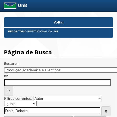
Skip
Voltar
navigation
REPOSITÓRIO INSTITUCIONAL DA UNB
Página de Busca
Buscar em:
por
Filtros correntes: