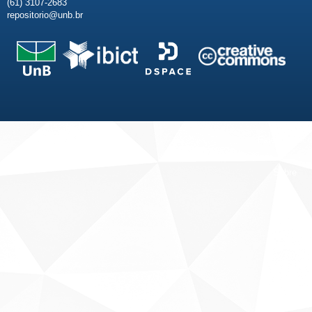
(61) 3107-2683
repositorio@unb.br
Fale conosco
Sobre