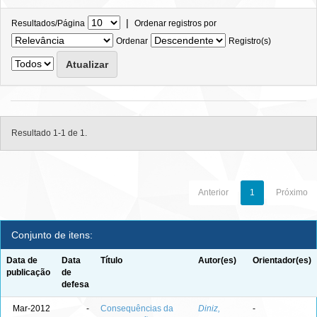
|
Resultados/Página
Ordenar registros por
Ordenar
Registro(s)
Resultado 1-1 de 1.
Anterior
1
Próximo
Conjunto de itens:
Data de
Data
Título
Autor(es)
Orientador(es)
publicação
de
defesa
Mar-2012
-
Consequências da
Diniz,
-