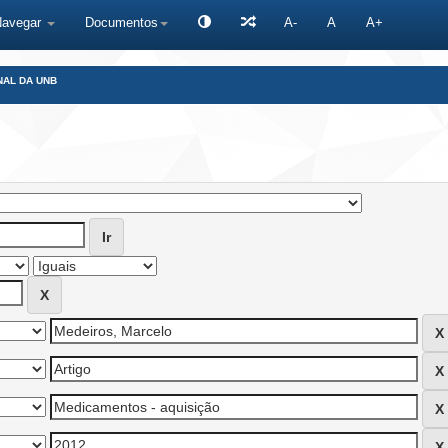
Navegar
Documentos
A-
A
A+
NAL DA UNB