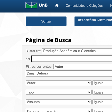
Comunidades e Coleções
Skip
REPOSITÓRIO INSTITUCIO
Voltar
navigation
Página de Busca
Buscar em:
por
Filtros correntes: