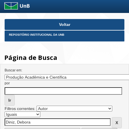
Skip
Voltar
navigation
REPOSITÓRIO INSTITUCIONAL DA UNB
Página de Busca
Buscar em:
por
Filtros correntes: