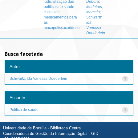
judicialização das
Debora
;
políticas de saúde :
Medeiros,
custos de
Marcelo
;
medicamentos para
Schwartz,
as
Ida
mucopolissacaridoses
Vanessa
Doederlein
Busca facetada
Autor
Schwartz, Ida Vanessa Doederlein
1
Assunto
Política de saúde
1
Universidade de Brasília - Biblioteca Central
Coordenadoria de Gestão da Informação Digital - GID