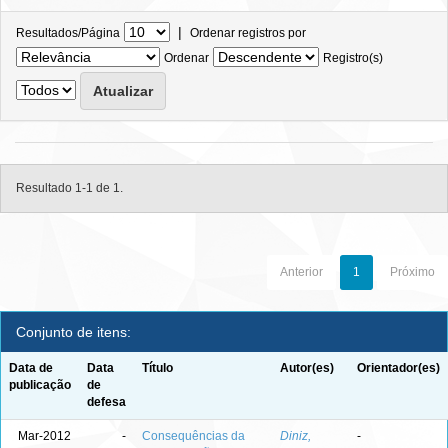
|
Resultados/Página
Ordenar registros por
Ordenar
Registro(s)
Resultado 1-1 de 1.
Anterior
1
Próximo
Conjunto de itens:
Data de
Data
Título
Autor(es)
Orientador(es)
publicação
de
defesa
Mar-2012
-
Consequências da
Diniz,
-