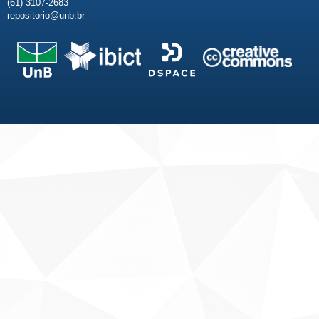
(61) 3107-2683
repositorio@unb.br
Fale conosco
Sobre