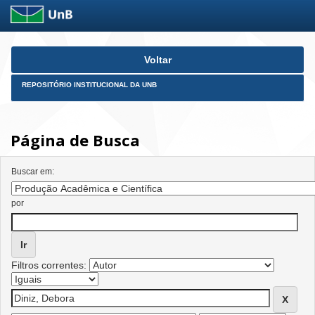
Skip
Voltar
navigation
REPOSITÓRIO INSTITUCIONAL DA UNB
Página de Busca
Buscar em:
por
Filtros correntes: