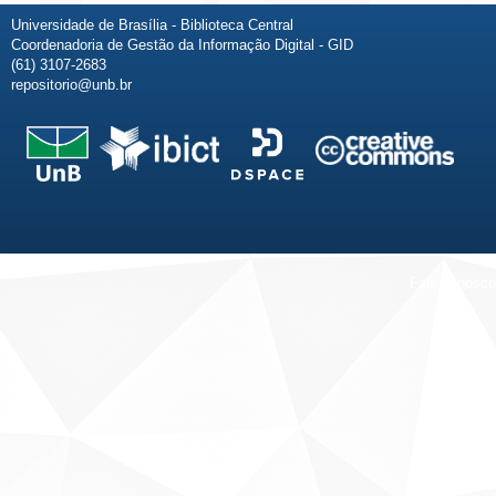
Universidade de Brasília - Biblioteca Central
Coordenadoria de Gestão da Informação Digital - GID
(61) 3107-2683
repositorio@unb.br
Fale conosco
Sobre