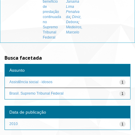
benefício
Janaína
de
Lima
prestação
Penalva
continuada
da
;
Diniz,
no
Debora
;
Supremo
Medeiros,
Tribunal
Marcelo
Federal
Busca facetada
Assunto
Assistência social - idosos
1
Brasil. Supremo Tribunal Federal
1
Data de publicação
2010
1