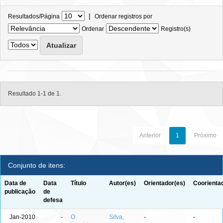
|
Resultados/Página
Ordenar registros por
Ordenar
Registro(s)
Resultado 1-1 de 1.
Anterior
1
Próximo
Conjunto de itens:
Data de
Data
Título
Autor(es)
Orientador(es)
Coorienta
publicação
de
defesa
Jan-2010
-
O
Silva,
-
-