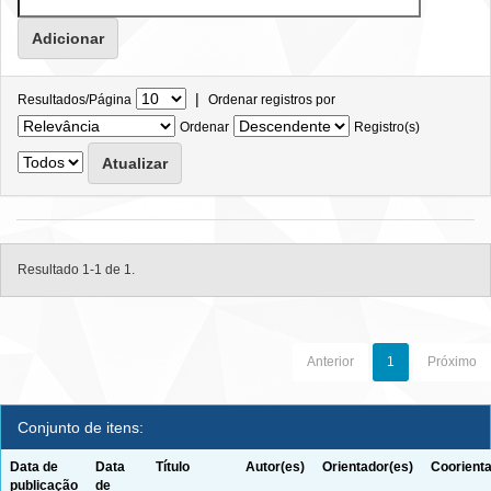
|
Resultados/Página
Ordenar registros por
Ordenar
Registro(s)
Resultado 1-1 de 1.
Anterior
1
Próximo
Conjunto de itens:
Data de
Data
Título
Autor(es)
Orientador(es)
Coorienta
publicação
de