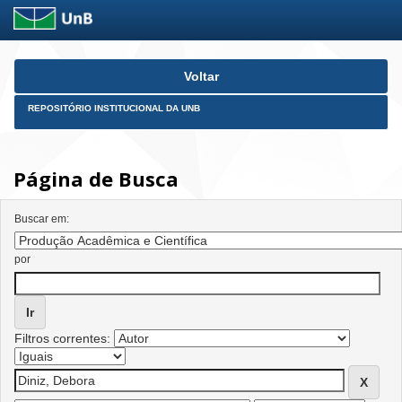
Skip
Voltar
navigation
REPOSITÓRIO INSTITUCIONAL DA UNB
Página de Busca
Buscar em:
por
Filtros correntes: