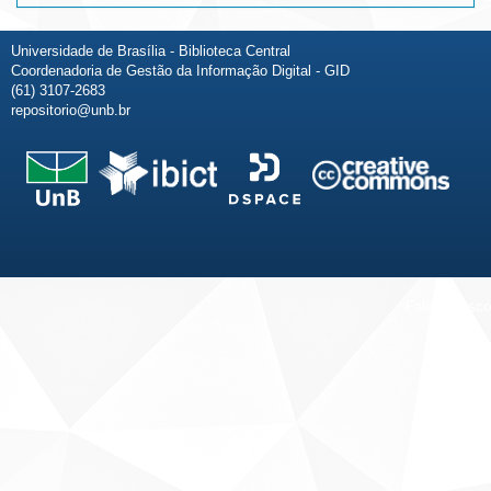
Universidade de Brasília - Biblioteca Central
Coordenadoria de Gestão da Informação Digital - GID
(61) 3107-2683
repositorio@unb.br
Fale conosco
Sobre