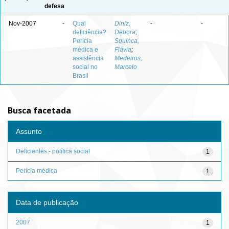
defesa
Nov-2007
-
Qual
Diniz,
-
-
deficiência?
Debora
;
Perícia
Squinca,
médica e
Flávia
;
assistência
Medeiros,
social no
Marcelo
Brasil
Busca facetada
Assunto
Deficientes - política social
1
Perícia médica
1
Data de publicação
2007
1