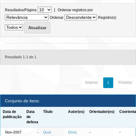
|
Resultados/Página
Ordenar registros por
Ordenar
Registro(s)
Resultado 1-1 de 1.
Anterior
1
Próximo
Conjunto de itens:
Data de
Data
Título
Autor(es)
Orientador(es)
Coorienta
publicação
de
defesa
Nov-2007
-
Qual
Diniz,
-
-