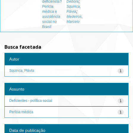
deficiência?
Debora
;
Perícia
Squinca,
médica e
Flávia
;
assistência
Medeiros,
social no
Marcelo
Brasil
Busca facetada
Autor
Squinca, Flávia
1
Assunto
Deficientes - política social
1
Perícia médica
1
Data de publicação