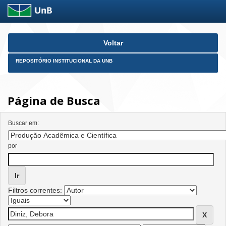
Skip
Voltar
navigation
REPOSITÓRIO INSTITUCIONAL DA UNB
Página de Busca
Buscar em:
por
Filtros correntes: