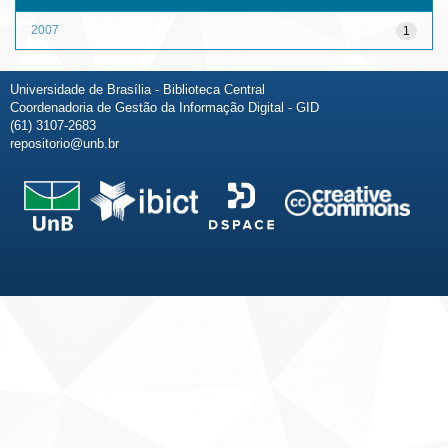
2007
1
Universidade de Brasília - Biblioteca Central
Coordenadoria de Gestão da Informação Digital - GID
(61) 3107-2683
repositorio@unb.br
Fale conosco
Sobre