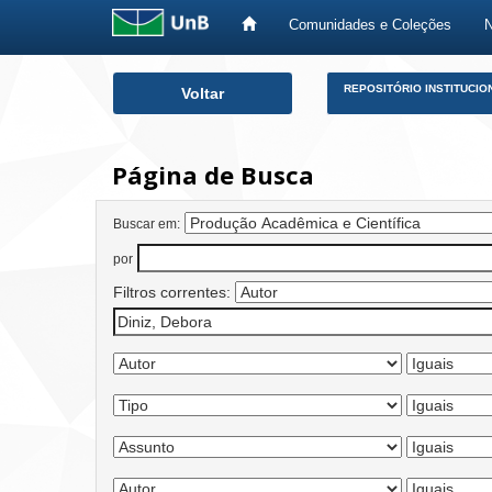
Comunidades e Coleções
Skip
REPOSITÓRIO INSTITUCIO
Voltar
navigation
Página de Busca
Buscar em:
por
Filtros correntes: