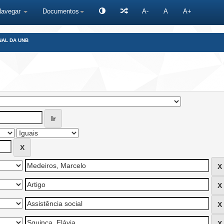
Navegar
Documentos
A-
A
A+
NAL DA UNB