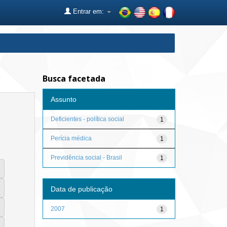
Entrar em:
Busca facetada
Assunto
Deficientes - política social
1
Perícia médica
1
Previdência social - Brasil
1
Data de publicação
2007
1