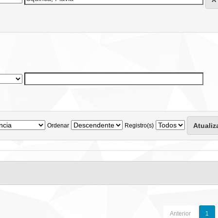
Ordenar
Registro(s)
Anterior
1