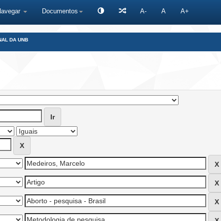
Navegar
Documentos
A-
A
A+
NAL DA UNB