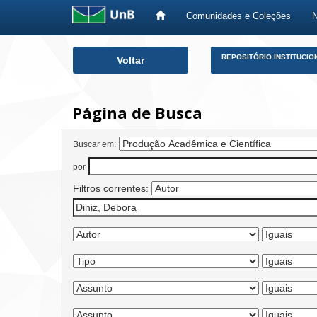
Comunidades e Coleções
Skip
REPOSITÓRIO INSTITUCIO
Voltar
navigation
Página de Busca
Buscar em:
por
Filtros correntes: