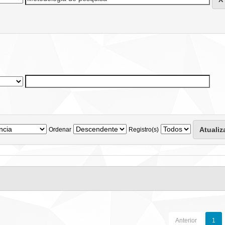
Ordenar
Registro(s)
Anterior
1