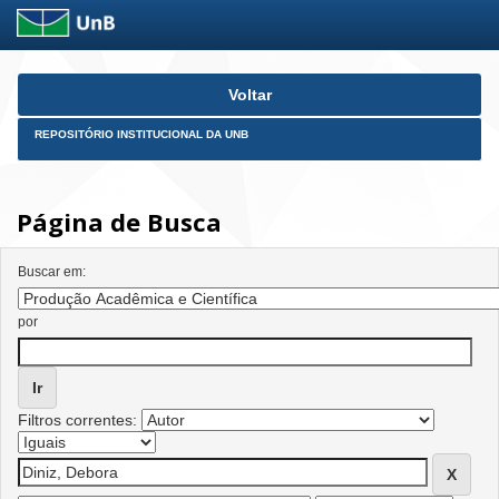
Skip
Voltar
navigation
REPOSITÓRIO INSTITUCIONAL DA UNB
Página de Busca
Buscar em:
por
Filtros correntes: