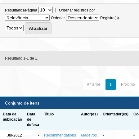
|
Resultados/Página
Ordenar registros por
Ordenar
Registro(s)
Resultado 1-1 de 1.
Anterior
1
Próximo
Conjunto de itens:
Data de
Data
Título
Autor(es)
Orientador(es)
Co
publicação
de
defesa
Jul-2012
-
Recommendations
Medeiros,
-
-