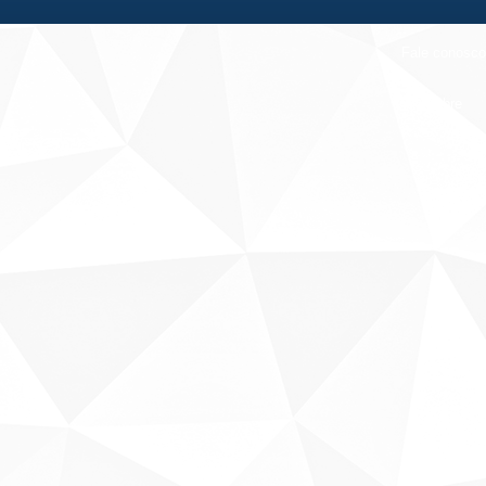
Fale conosco
Sobre