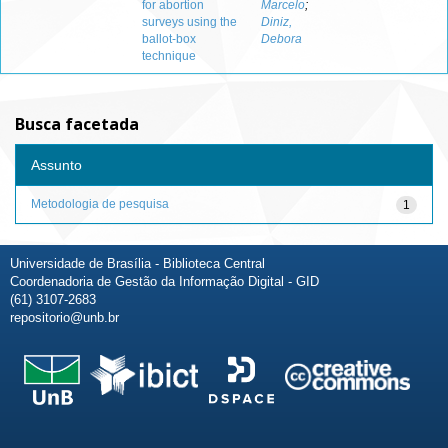
for abortion
Marcelo
;
surveys using the
Diniz,
ballot-box
Debora
technique
Busca facetada
Assunto
Metodologia de pesquisa
1
Universidade de Brasília - Biblioteca Central
Coordenadoria de Gestão da Informação Digital - GID
(61) 3107-2683
repositorio@unb.br