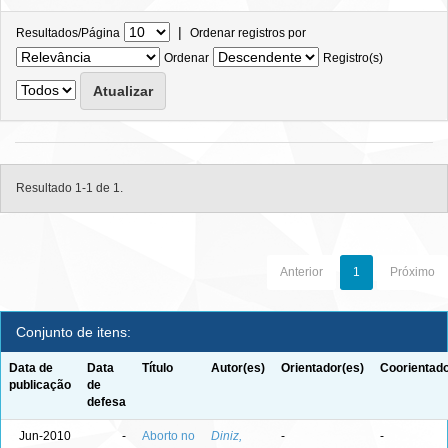
|
Resultados/Página
Ordenar registros por
Ordenar
Registro(s)
Resultado 1-1 de 1.
Anterior
1
Próximo
Conjunto de itens:
Data de
Data
Título
Autor(es)
Orientador(es)
Coorientado
publicação
de
defesa
Jun-2010
-
Aborto no
Diniz,
-
-