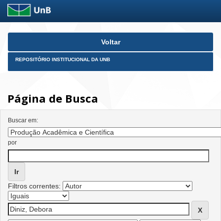
Skip
Voltar
navigation
REPOSITÓRIO INSTITUCIONAL DA UNB
Página de Busca
Buscar em:
por
Filtros correntes: