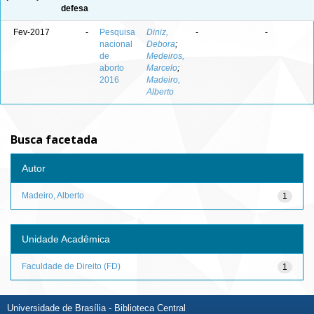
defesa
Fev-2017
-
Pesquisa
Diniz,
-
-
nacional
Debora
;
de
Medeiros,
aborto
Marcelo
;
2016
Madeiro,
Alberto
Busca facetada
Autor
Madeiro, Alberto
1
Unidade Acadêmica
Faculdade de Direito (FD)
1
Universidade de Brasília - Biblioteca Central