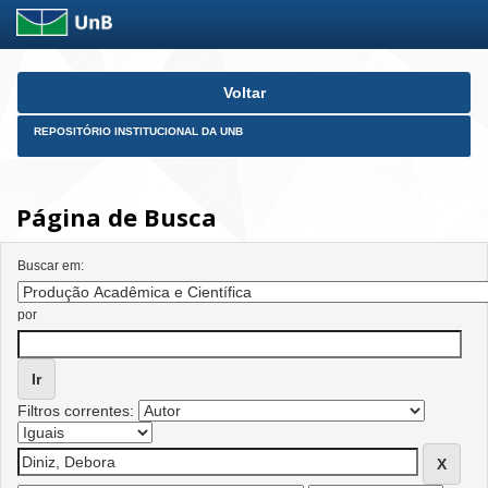
Skip
Voltar
navigation
REPOSITÓRIO INSTITUCIONAL DA UNB
Página de Busca
Buscar em:
por
Filtros correntes: