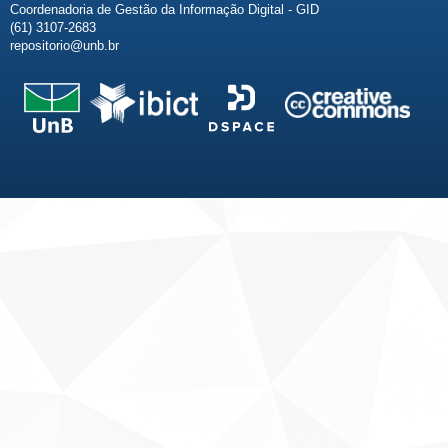
Coordenadoria de Gestão da Informação Digital - GID
(61) 3107-2683
repositorio@unb.br
Fale conosco
Sobre