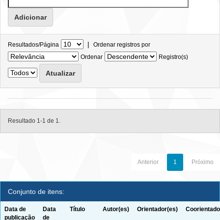
|
Resultados/Página
Ordenar registros por
Ordenar
Registro(s)
Resultado 1-1 de 1.
Anterior
1
Próximo
Conjunto de itens:
Data de
Data
Título
Autor(es)
Orientador(es)
Coorientado
publicação
de