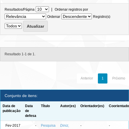
|
Resultados/Página
Ordenar registros por
Ordenar
Registro(s)
Resultado 1-1 de 1.
Anterior
1
Próximo
Conjunto de itens:
Data de
Data
Título
Autor(es)
Orientador(es)
Coorientado
publicação
de
defesa
Fev-2017
-
Pesquisa
Diniz,
-
-