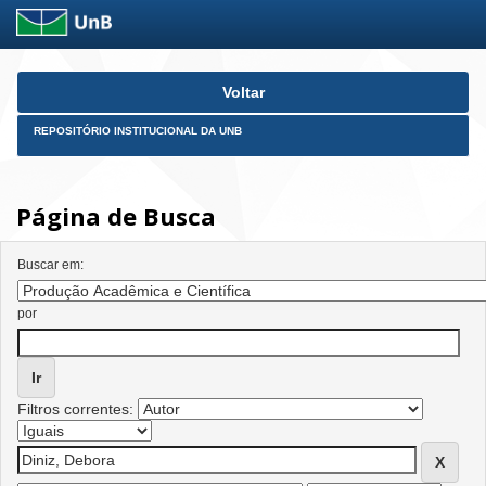
Skip
Voltar
navigation
REPOSITÓRIO INSTITUCIONAL DA UNB
Página de Busca
Buscar em:
por
Filtros correntes: