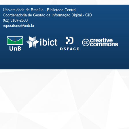
Universidade de Brasília - Biblioteca Central
Coordenadoria de Gestão da Informação Digital - GID
(61) 3107-2683
repositorio@unb.br
Fale conosco
Sobre