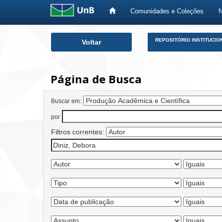
Comunidades e Coleções
Skip
REPOSITÓRIO INSTITUCIO
Voltar
navigation
Página de Busca
Buscar em:
por
Filtros correntes: