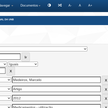
Navegar
Documentos
A-
A
A+
NAL DA UNB