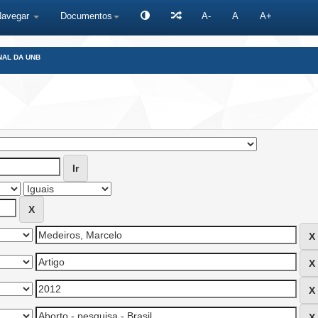
Navegar
Documentos
A-
A
A+
NAL DA UNB