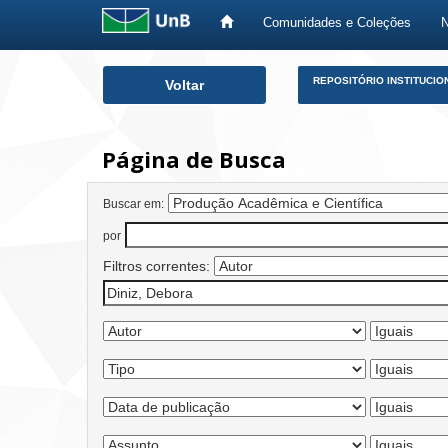
Comunidades e Coleções
Skip
REPOSITÓRIO INSTITUCIO
Voltar
navigation
Página de Busca
Buscar em:
por
Filtros correntes: