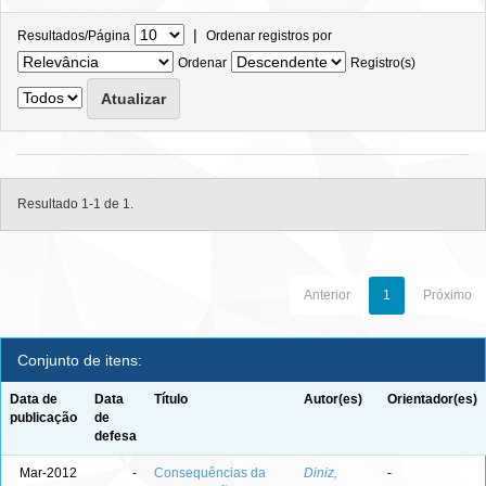
|
Resultados/Página
Ordenar registros por
Ordenar
Registro(s)
Resultado 1-1 de 1.
Anterior
1
Próximo
Conjunto de itens:
Data de
Data
Título
Autor(es)
Orientador(es)
publicação
de
defesa
Mar-2012
-
Consequências da
Diniz,
-