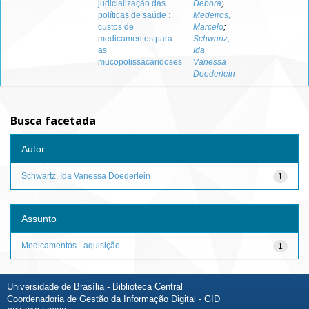
judicialização das
Debora
;
políticas de saúde :
Medeiros,
custos de
Marcelo
;
medicamentos para
Schwartz,
as
Ida
mucopolissacaridoses
Vanessa
Doederlein
Busca facetada
Autor
Schwartz, Ida Vanessa Doederlein
1
Assunto
Medicamentos - aquisição
1
Universidade de Brasília - Biblioteca Central
Coordenadoria de Gestão da Informação Digital - GID