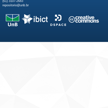
(61) 3107-2683
repositorio@unb.br
Fale conosco
Sobre