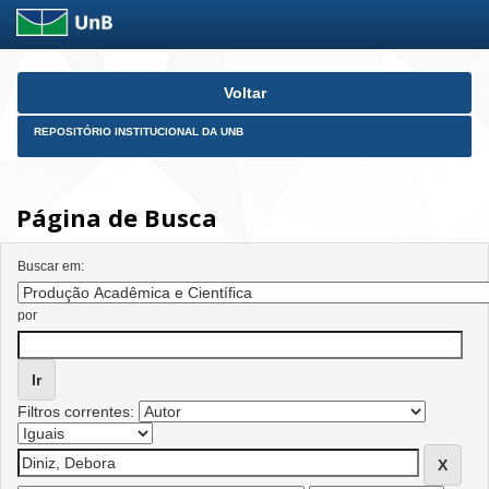
Skip
Voltar
navigation
REPOSITÓRIO INSTITUCIONAL DA UNB
Página de Busca
Buscar em:
por
Filtros correntes: