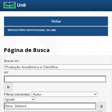
Skip
Voltar
navigation
REPOSITÓRIO INSTITUCIONAL DA UNB
Página de Busca
Buscar em:
por
Filtros correntes: