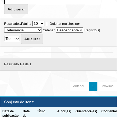
|
Resultados/Página
Ordenar registros por
Ordenar
Registro(s)
Resultado 1-1 de 1.
Anterior
1
Próximo
Conjunto de itens:
Data de
Data
Título
Autor(es)
Orientador(es)
Coorienta
publicação
de