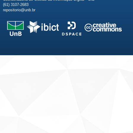
(61) 3107-2683
repositorio@unb.br
Fale conosco
Sobre