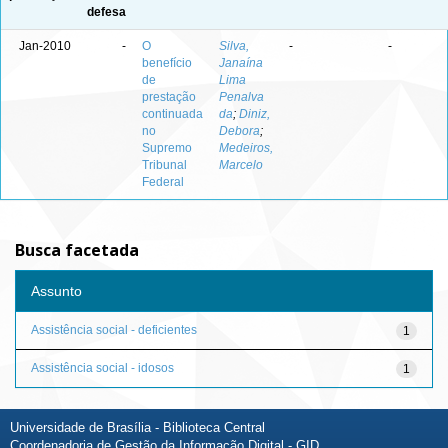
defesa
Jan-2010
-
O
Silva,
-
-
benefício
Janaína
de
Lima
prestação
Penalva
continuada
da
;
Diniz,
no
Debora
;
Supremo
Medeiros,
Tribunal
Marcelo
Federal
Busca facetada
Assunto
Assistência social - deficientes
1
Assistência social - idosos
1
Universidade de Brasília - Biblioteca Central
Coordenadoria de Gestão da Informação Digital - GID