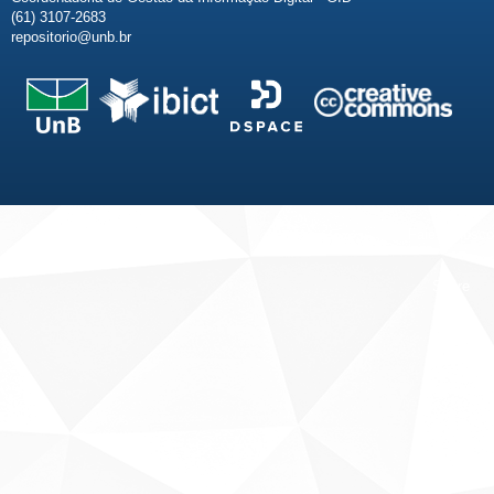
(61) 3107-2683
repositorio@unb.br
Fale conosco
Sobre