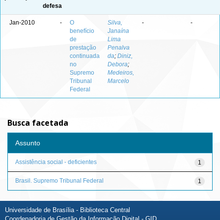
defesa
Jan-2010
-
O
Silva,
-
-
benefício
Janaína
de
Lima
prestação
Penalva
continuada
da
;
Diniz,
no
Debora
;
Supremo
Medeiros,
Tribunal
Marcelo
Federal
Busca facetada
Assunto
Assistência social - deficientes
1
Brasil. Supremo Tribunal Federal
1
Universidade de Brasília - Biblioteca Central
Coordenadoria de Gestão da Informação Digital - GID