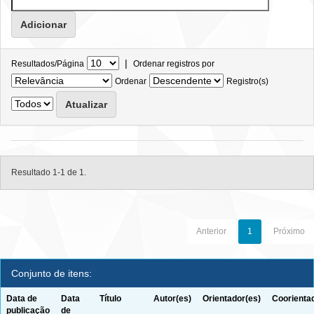
|
Resultados/Página
Ordenar registros por
Ordenar
Registro(s)
Resultado 1-1 de 1.
Anterior
1
Próximo
Conjunto de itens:
Data de
Data
Título
Autor(es)
Orientador(es)
Coorienta
publicação
de