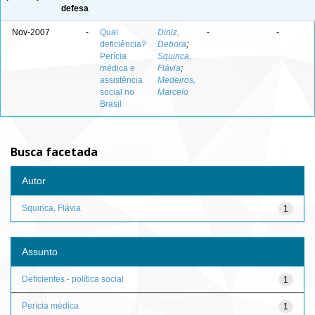
defesa
Nov-2007
-
Qual
Diniz,
-
-
deficiência?
Debora
;
Perícia
Squinca,
médica e
Flávia
;
assistência
Medeiros,
social no
Marcelo
Brasil
Busca facetada
Autor
Squinca, Flávia
1
Assunto
Deficientes - política social
1
Perícia médica
1