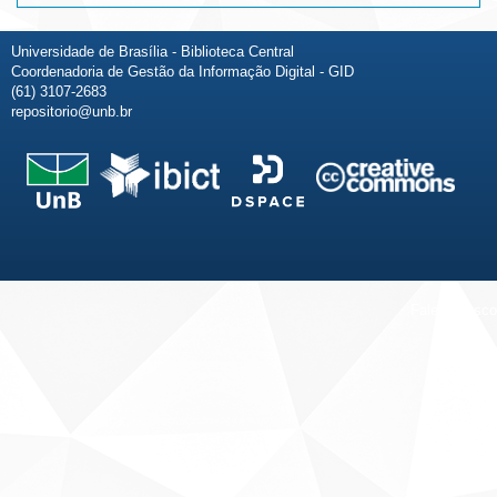
Universidade de Brasília - Biblioteca Central
Coordenadoria de Gestão da Informação Digital - GID
(61) 3107-2683
repositorio@unb.br
Fale conosco
Sobre