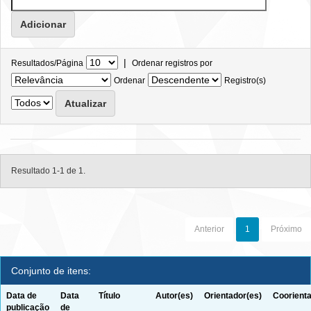
|
Resultados/Página
Ordenar registros por
Ordenar
Registro(s)
Resultado 1-1 de 1.
Anterior
1
Próximo
Conjunto de itens:
Data de
Data
Título
Autor(es)
Orientador(es)
Coorienta
publicação
de