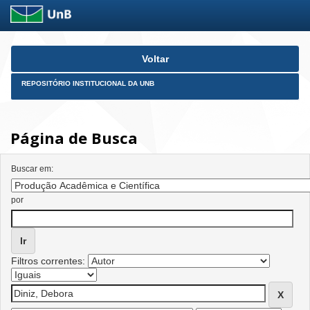
Skip
Voltar
navigation
REPOSITÓRIO INSTITUCIONAL DA UNB
Página de Busca
Buscar em:
por
Filtros correntes: