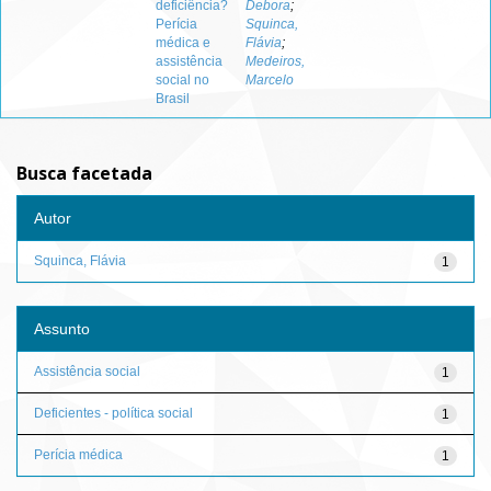
deficiência?
Debora
;
Perícia
Squinca,
médica e
Flávia
;
assistência
Medeiros,
social no
Marcelo
Brasil
Busca facetada
Autor
Squinca, Flávia
1
Assunto
Assistência social
1
Deficientes - política social
1
Perícia médica
1