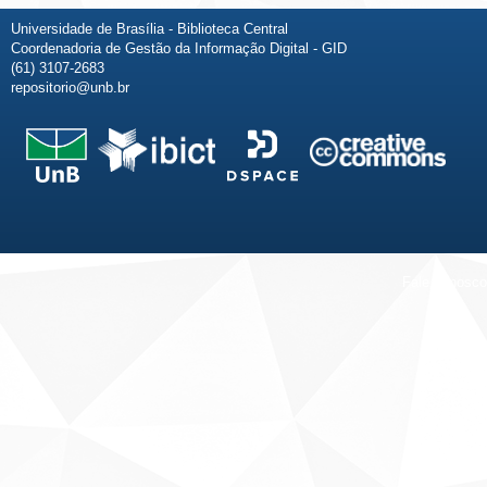
Universidade de Brasília - Biblioteca Central
Coordenadoria de Gestão da Informação Digital - GID
(61) 3107-2683
repositorio@unb.br
Fale conosco
Sobre