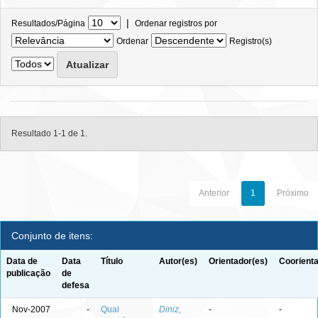
|
Resultados/Página
Ordenar registros por
Ordenar
Registro(s)
Resultado 1-1 de 1.
Anterior
1
Próximo
Conjunto de itens:
Data de
Data
Título
Autor(es)
Orientador(es)
Coorienta
publicação
de
defesa
Nov-2007
-
Qual
Diniz,
-
-