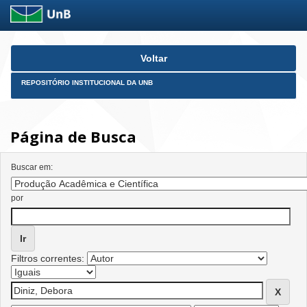
Skip
Voltar
navigation
REPOSITÓRIO INSTITUCIONAL DA UNB
Página de Busca
Buscar em:
por
Filtros correntes: