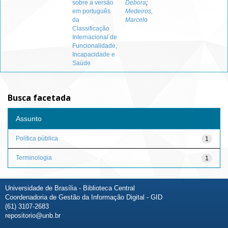
sobre a versão
Debora
;
em português
Medeiros,
da
Marcelo
Classificação
Internacional de
Funcionalidade,
Incapacidade e
Saúde
Busca facetada
Assunto
Política pública
1
Terminologia
1
Universidade de Brasília - Biblioteca Central
Coordenadoria de Gestão da Informação Digital - GID
(61) 3107-2683
repositorio@unb.br