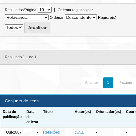
|
Resultados/Página
Ordenar registros por
Ordenar
Registro(s)
Resultado 1-1 de 1.
Anterior
1
Próximo
Conjunto de itens:
Data de
Data
Título
Autor(es)
Orientador(es)
Coori
publicação
de
defesa
Out-2007
-
Reflexões
Diniz,
-
-