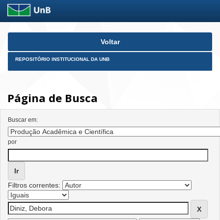
Skip
Voltar
navigation
REPOSITÓRIO INSTITUCIONAL DA UNB
Página de Busca
Buscar em:
por
Filtros correntes: