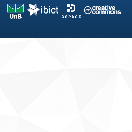
Fale conosco
Sobre