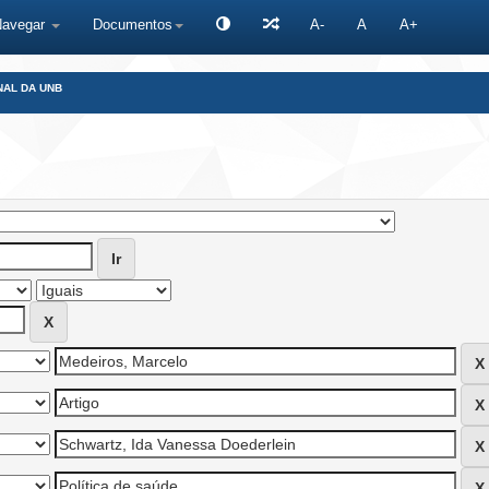
Navegar
Documentos
A-
A
A+
NAL DA UNB