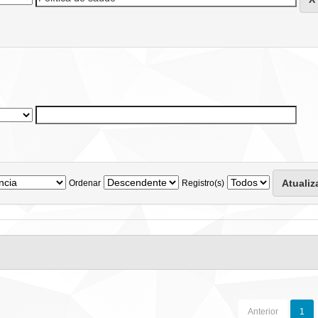
Ordenar
Registro(s)
Anterior
1