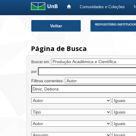
Comunidades e Coleções
Skip
REPOSITÓRIO INSTITUCIO
Voltar
navigation
Página de Busca
Buscar em:
por
Filtros correntes: