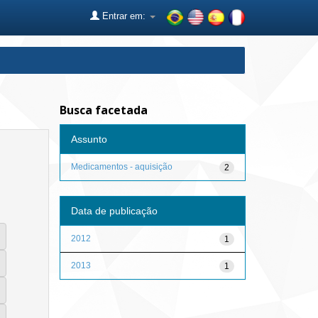
Entrar em:
Busca facetada
Assunto
Medicamentos - aquisição
2
Data de publicação
2012
1
2013
1