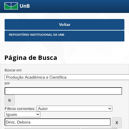
Skip
Voltar
navigation
REPOSITÓRIO INSTITUCIONAL DA UNB
Página de Busca
Buscar em:
por
Filtros correntes: