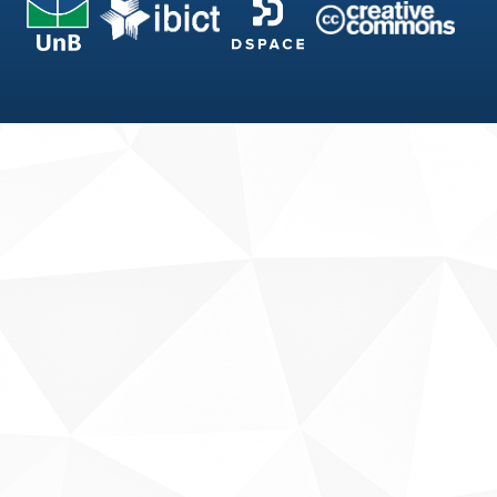
Fale conosco
Sobre