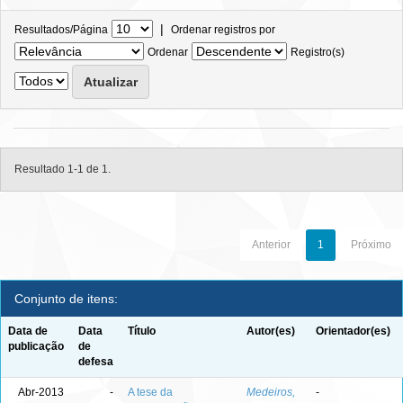
|
Resultados/Página
Ordenar registros por
Ordenar
Registro(s)
Resultado 1-1 de 1.
Anterior
1
Próximo
Conjunto de itens:
Data de
Data
Título
Autor(es)
Orientador(es)
publicação
de
defesa
Abr-2013
-
A tese da
Medeiros,
-