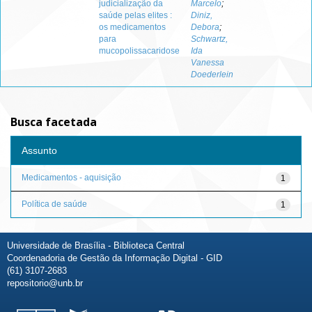
judicialização da
Marcelo
;
saúde pelas elites :
Diniz,
os medicamentos
Debora
;
para
Schwartz,
mucopolissacaridose
Ida
Vanessa
Doederlein
Busca facetada
Assunto
Medicamentos - aquisição
1
Política de saúde
1
Universidade de Brasília - Biblioteca Central
Coordenadoria de Gestão da Informação Digital - GID
(61) 3107-2683
repositorio@unb.br