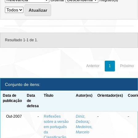
Ordenar
Registro(s)
Resultado 1-1 de 1.
Anterior
1
Próximo
Conjunto de itens:
Data de
Data
Título
Autor(es)
Orientador(es)
Coori
publicação
de
defesa
Out-2007
-
Reflexões
Diniz,
-
-
sobre a versão
Debora
;
em português
Medeiros,
da
Marcelo
Classificação