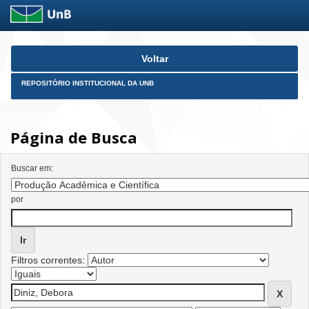
Skip
Voltar
navigation
REPOSITÓRIO INSTITUCIONAL DA UNB
Página de Busca
Buscar em:
por
Filtros correntes: