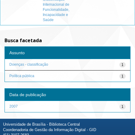
Internacional de
Funcionalidade,
Incapacidade e
Saúde
Busca facetada
Assunto
Doenças - classificação
1
Política pública
1
Data de publicação
2007
1
Universidade de Brasília - Biblioteca Central
Coordenadoria de Gestão da Informação Digital - GID