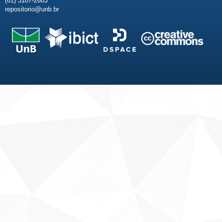
(61) 3107-2683
repositorio@unb.br
Fale conosco
Sobre