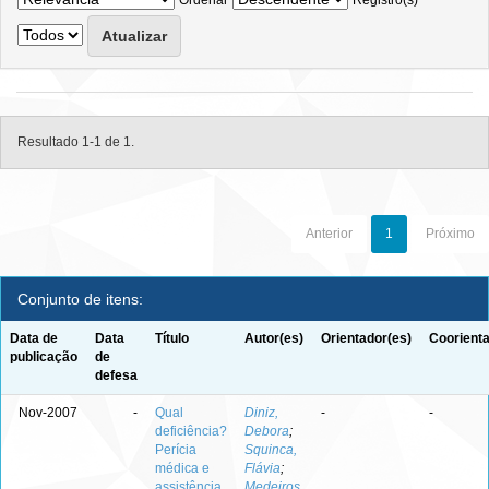
Ordenar
Registro(s)
Resultado 1-1 de 1.
Anterior
1
Próximo
Conjunto de itens:
Data de
Data
Título
Autor(es)
Orientador(es)
Coorienta
publicação
de
defesa
Nov-2007
-
Qual
Diniz,
-
-
deficiência?
Debora
;
Perícia
Squinca,
médica e
Flávia
;
assistência
Medeiros,