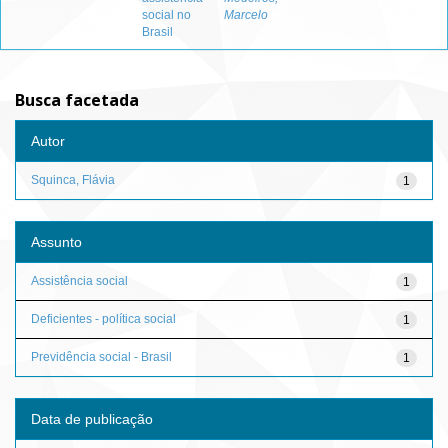
social no
Marcelo
Brasil
Busca facetada
Autor
Squinca, Flávia
1
Assunto
Assistência social
1
Deficientes - política social
1
Previdência social - Brasil
1
Data de publicação