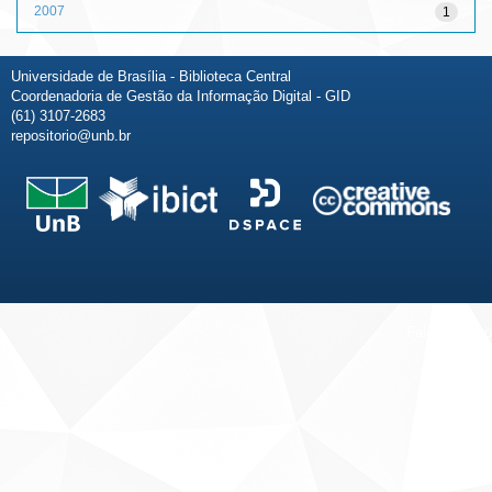
2007
1
Universidade de Brasília - Biblioteca Central
Coordenadoria de Gestão da Informação Digital - GID
(61) 3107-2683
repositorio@unb.br
Fale conosco
Sobre