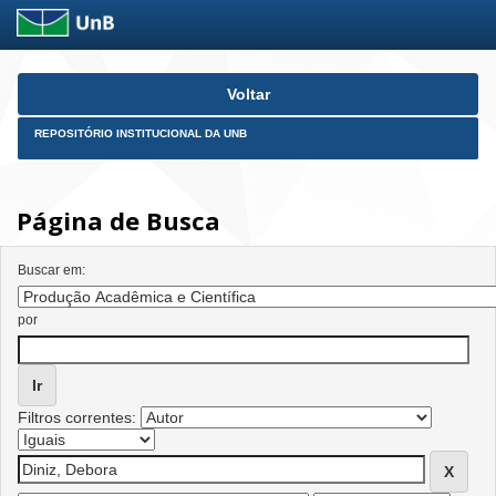
Skip
Voltar
navigation
REPOSITÓRIO INSTITUCIONAL DA UNB
Página de Busca
Buscar em:
por
Filtros correntes: