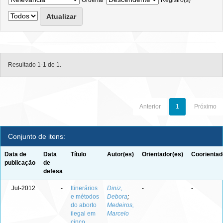
Ordenar
Registro(s)
Resultado 1-1 de 1.
Anterior
1
Próximo
Conjunto de itens:
Data de
Data
Título
Autor(es)
Orientador(es)
Coorientad
publicação
de
defesa
Jul-2012
-
Itinerários
Diniz,
-
-
e métodos
Debora
;
do aborto
Medeiros,
ilegal em
Marcelo
cinco