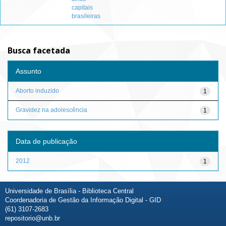
capitais
brasileiras
Busca facetada
Assunto
Aborto induzido
1
Gravidez na adolescência
1
Data de publicação
2012
1
Universidade de Brasília - Biblioteca Central
Coordenadoria de Gestão da Informação Digital - GID
(61) 3107-2683
repositorio@unb.br