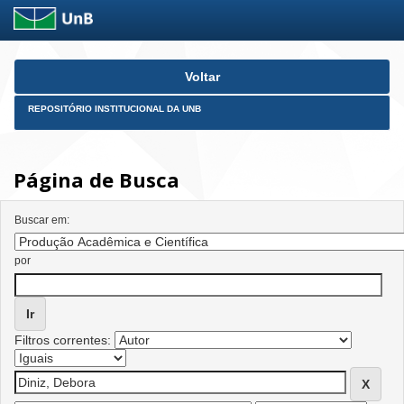
Skip
Voltar
navigation
REPOSITÓRIO INSTITUCIONAL DA UNB
Página de Busca
Buscar em:
por
Filtros correntes: