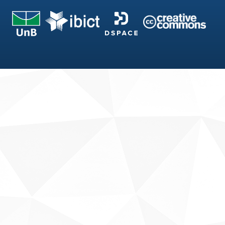
Fale conosco
Sobre