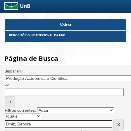
Skip
Voltar
navigation
REPOSITÓRIO INSTITUCIONAL DA UNB
Página de Busca
Buscar em:
por
Filtros correntes: