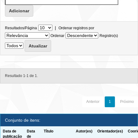
|
Resultados/Página
Ordenar registros por
Ordenar
Registro(s)
Resultado 1-1 de 1.
Anterior
1
Próximo
Conjunto de itens:
Data de
Data
Título
Autor(es)
Orientador(es)
Coori
publicação
de