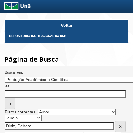
Skip
Voltar
navigation
REPOSITÓRIO INSTITUCIONAL DA UNB
Página de Busca
Buscar em:
por
Filtros correntes: