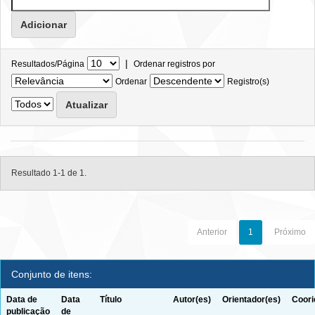
|
Resultados/Página
Ordenar registros por
Ordenar
Registro(s)
Resultado 1-1 de 1.
Anterior
1
Próximo
Conjunto de itens:
Data de
Data
Título
Autor(es)
Orientador(es)
Coori
publicação
de