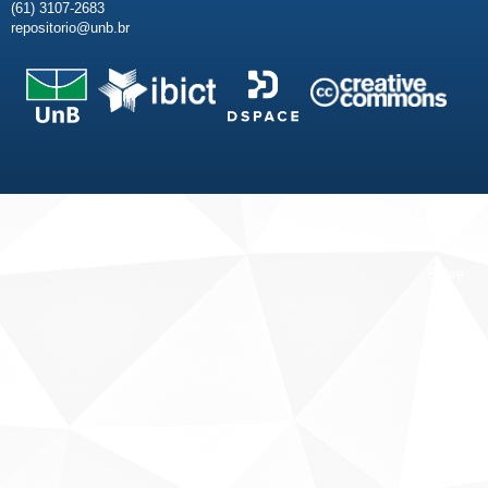
(61) 3107-2683
repositorio@unb.br
Fale conosco
Sobre