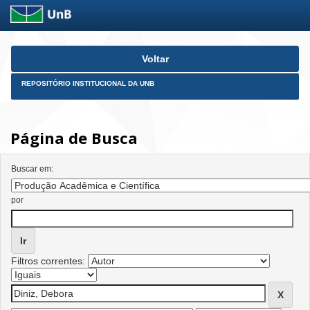
Skip
Voltar
navigation
REPOSITÓRIO INSTITUCIONAL DA UNB
Página de Busca
Buscar em:
por
Filtros correntes: