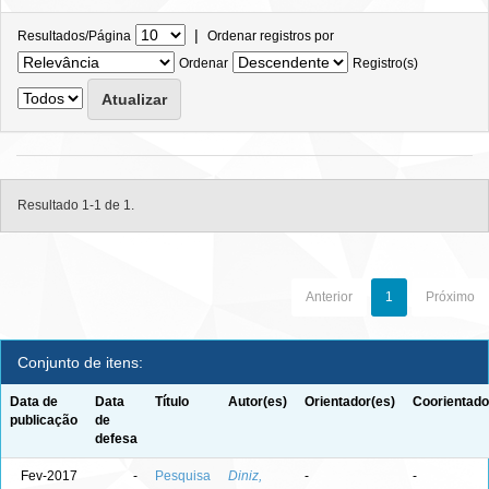
|
Resultados/Página
Ordenar registros por
Ordenar
Registro(s)
Resultado 1-1 de 1.
Anterior
1
Próximo
Conjunto de itens:
Data de
Data
Título
Autor(es)
Orientador(es)
Coorientado
publicação
de
defesa
Fev-2017
-
Pesquisa
Diniz,
-
-