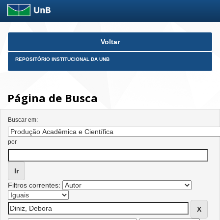
Skip
Voltar
navigation
REPOSITÓRIO INSTITUCIONAL DA UNB
Página de Busca
Buscar em:
por
Filtros correntes: