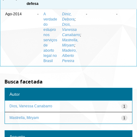
defesa
Ago-2014
-
A
Diniz,
-
-
verdade
Debora
;
do
Dios,
estupro
Vanessa
nos
Canabarro
;
serviços
Mastrella,
de
Miryam
;
aborto
Madeiro,
legal no
Alberto
Brasil
Pereira
Busca facetada
Autor
Dios, Vanessa Canabarro
1
Mastrella, Miryam
1
Assunto