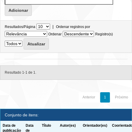
|
Resultados/Página
Ordenar registros por
Ordenar
Registro(s)
Resultado 1-1 de 1.
Anterior
1
Próximo
Conjunto de itens:
Data de
Data
Título
Autor(es)
Orientador(es)
Coorientado
publicação
de