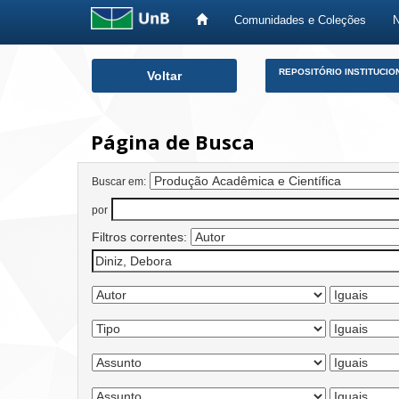
Comunidades e Coleções
Skip
REPOSITÓRIO INSTITUCIO
Voltar
navigation
Página de Busca
Buscar em:
por
Filtros correntes: