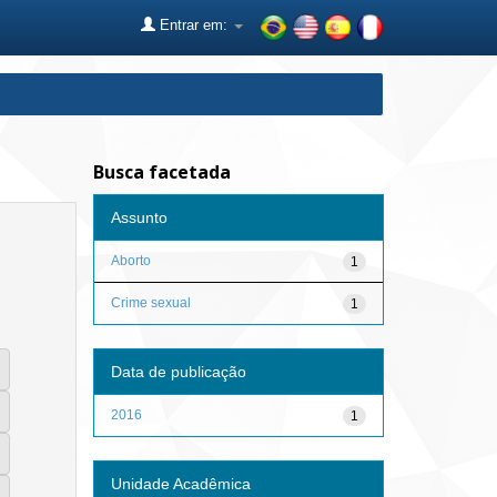
Entrar em:
Busca facetada
Assunto
Aborto
1
Crime sexual
1
Data de publicação
2016
1
Unidade Acadêmica