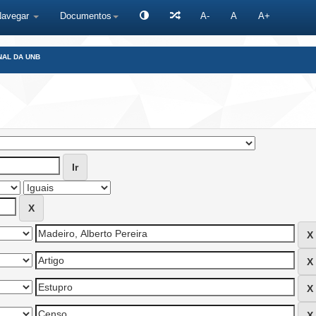
Navegar
Documentos
A-
A
A+
NAL DA UNB