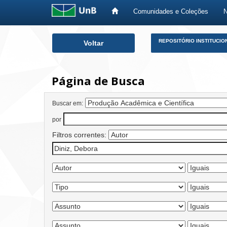
Comunidades e Coleções
Skip
REPOSITÓRIO INSTITUCIO
Voltar
navigation
Página de Busca
Buscar em:
por
Filtros correntes: