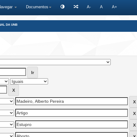
Navegar
Documentos
A-
A
A+
NAL DA UNB