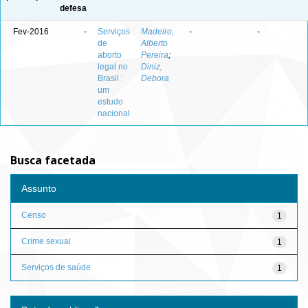
defesa
Fev-2016
-
Serviços
Madeiro,
-
-
de
Alberto
aborto
Pereira
;
legal no
Diniz,
Brasil :
Debora
um
estudo
nacional
Busca facetada
Assunto
Censo
1
Crime sexual
1
Serviços de saúde
1