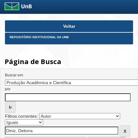
Skip
Voltar
navigation
REPOSITÓRIO INSTITUCIONAL DA UNB
Página de Busca
Buscar em:
por
Filtros correntes: