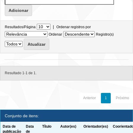
|
Resultados/Página
Ordenar registros por
Ordenar
Registro(s)
Resultado 1-1 de 1.
Anterior
1
Próximo
Conjunto de itens:
Data de
Data
Título
Autor(es)
Orientador(es)
Coorientado
publicação
de