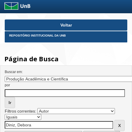
Skip
Voltar
navigation
REPOSITÓRIO INSTITUCIONAL DA UNB
Página de Busca
Buscar em:
por
Filtros correntes: