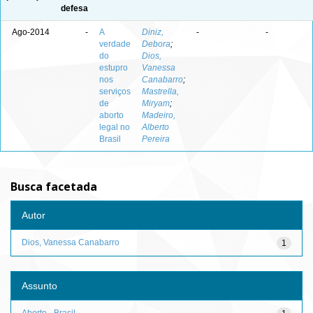
defesa
Ago-2014
-
A
Diniz,
-
-
verdade
Debora
;
do
Dios,
estupro
Vanessa
nos
Canabarro
;
serviços
Mastrella,
de
Miryam
;
aborto
Madeiro,
legal no
Alberto
Brasil
Pereira
Busca facetada
Autor
Dios, Vanessa Canabarro
1
Assunto
Aborto - Brasil