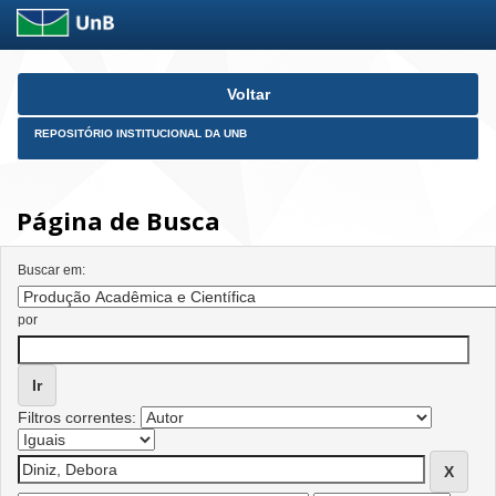
Skip
Voltar
navigation
REPOSITÓRIO INSTITUCIONAL DA UNB
Página de Busca
Buscar em:
por
Filtros correntes: