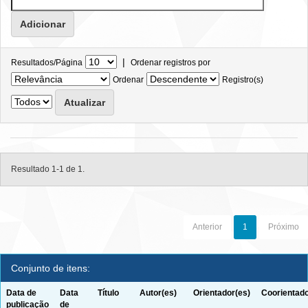
|
Resultados/Página
Ordenar registros por
Ordenar
Registro(s)
Resultado 1-1 de 1.
Anterior
1
Próximo
Conjunto de itens:
Data de
Data
Título
Autor(es)
Orientador(es)
Coorientado
publicação
de