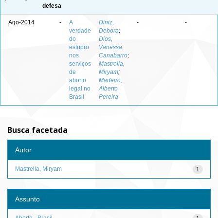
defesa
Ago-2014
-
A
Diniz,
-
-
verdade
Debora
;
do
Dios,
estupro
Vanessa
nos
Canabarro
;
serviços
Mastrella,
de
Miryam
;
aborto
Madeiro,
legal no
Alberto
Brasil
Pereira
Busca facetada
Autor
Mastrella, Miryam
1
Assunto
Aborto - Brasil