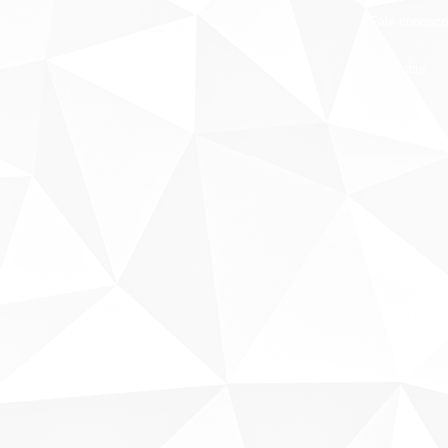
Fale conosco
Sobre