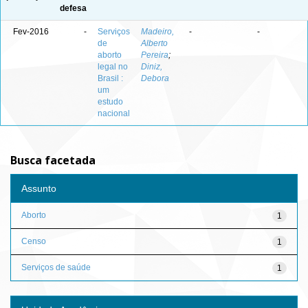
defesa
Fev-2016
-
Serviços
Madeiro,
-
-
de
Alberto
aborto
Pereira
;
legal no
Diniz,
Brasil :
Debora
um
estudo
nacional
Busca facetada
Assunto
Aborto
1
Censo
1
Serviços de saúde
1