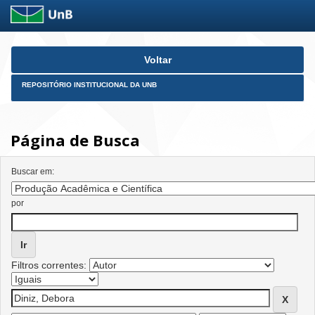
Skip
Voltar
navigation
REPOSITÓRIO INSTITUCIONAL DA UNB
Página de Busca
Buscar em:
por
Filtros correntes: