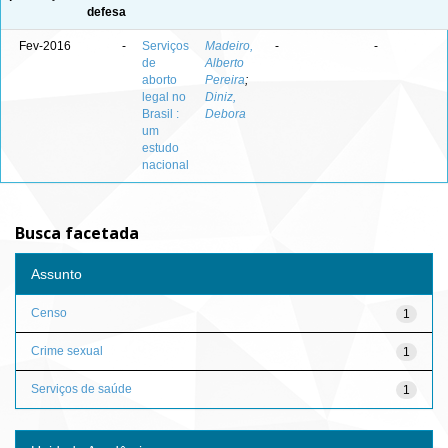
defesa
Fev-2016
-
Serviços
Madeiro,
-
-
de
Alberto
aborto
Pereira
;
legal no
Diniz,
Brasil :
Debora
um
estudo
nacional
Busca facetada
Assunto
Censo
1
Crime sexual
1
Serviços de saúde
1