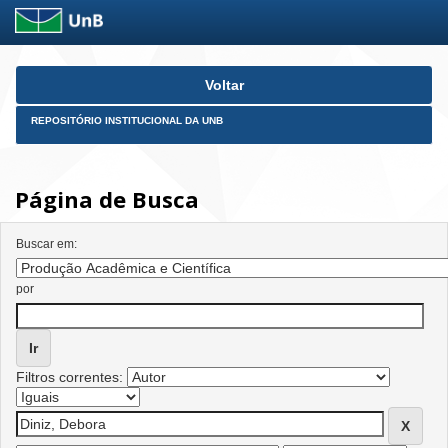
Skip
Voltar
navigation
REPOSITÓRIO INSTITUCIONAL DA UNB
Página de Busca
Buscar em:
por
Filtros correntes: