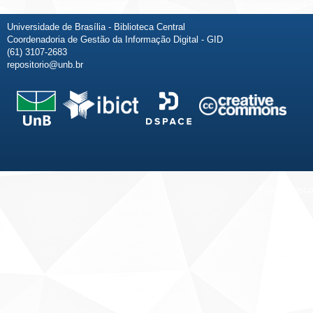
Universidade de Brasília - Biblioteca Central
Coordenadoria de Gestão da Informação Digital - GID
(61) 3107-2683
repositorio@unb.br
Fale conosco
Sobre