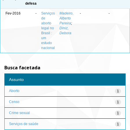
defesa
Fev-2016
-
Serviços
Madeiro,
-
-
de
Alberto
aborto
Pereira
;
legal no
Diniz,
Brasil :
Debora
um
estudo
nacional
Busca facetada
Assunto
Aborto
1
Censo
1
Crime sexual
1
Serviços de saúde
1