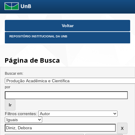
Skip
Voltar
navigation
REPOSITÓRIO INSTITUCIONAL DA UNB
Página de Busca
Buscar em:
por
Filtros correntes: