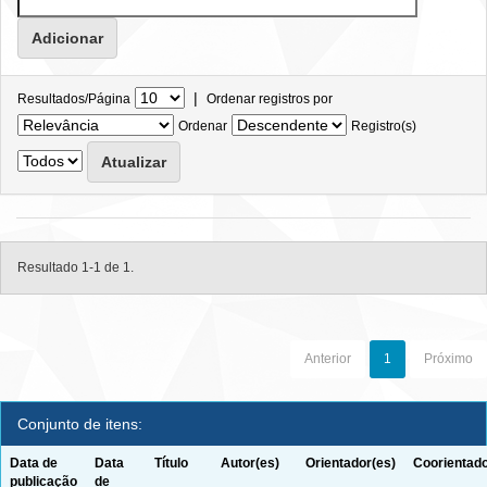
|
Resultados/Página
Ordenar registros por
Ordenar
Registro(s)
Resultado 1-1 de 1.
Anterior
1
Próximo
Conjunto de itens:
Data de
Data
Título
Autor(es)
Orientador(es)
Coorientado
publicação
de