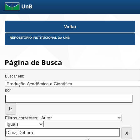
Skip
Voltar
navigation
REPOSITÓRIO INSTITUCIONAL DA UNB
Página de Busca
Buscar em:
por
Filtros correntes: