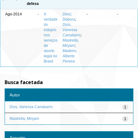
defesa
Ago-2014
-
A
Diniz,
-
-
verdade
Debora
;
do
Dios,
estupro
Vanessa
nos
Canabarro
;
serviços
Mastrella,
de
Miryam
;
aborto
Madeiro,
legal no
Alberto
Brasil
Pereira
Busca facetada
Autor
Dios, Vanessa Canabarro
1
Mastrella, Miryam
1
Assunto