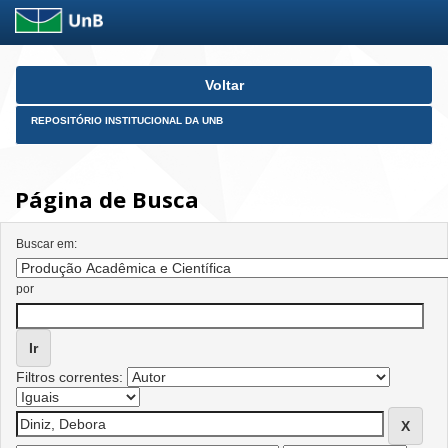
Skip
Voltar
navigation
REPOSITÓRIO INSTITUCIONAL DA UNB
Página de Busca
Buscar em:
por
Filtros correntes: