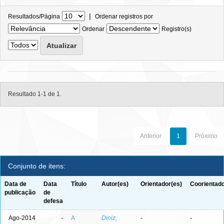
|
Resultados/Página
Ordenar registros por
Ordenar
Registro(s)
Resultado 1-1 de 1.
Anterior
1
Próximo
Conjunto de itens:
Data de
Data
Título
Autor(es)
Orientador(es)
Coorientado
publicação
de
defesa
Ago-2014
-
A
Diniz,
-
-