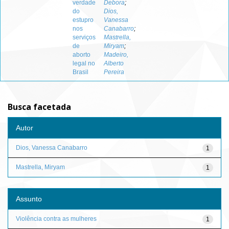
verdade
Debora
;
do
Dios,
estupro
Vanessa
nos
Canabarro
;
serviços
Mastrella,
de
Miryam
;
aborto
Madeiro,
legal no
Alberto
Brasil
Pereira
Busca facetada
Autor
Dios, Vanessa Canabarro
1
Mastrella, Miryam
1
Assunto
Violência contra as mulheres
1