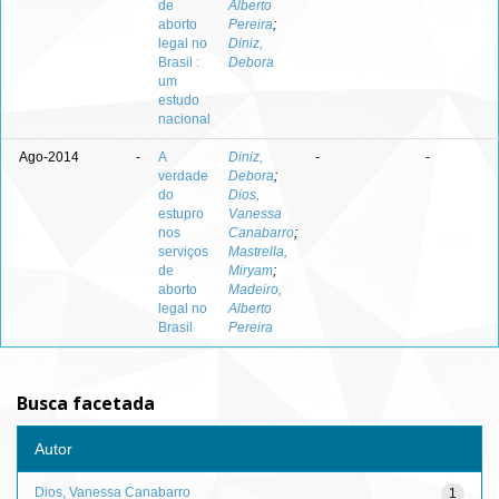
de
Alberto
aborto
Pereira
;
legal no
Diniz,
Brasil :
Debora
um
estudo
nacional
Ago-2014
-
A
Diniz,
-
-
verdade
Debora
;
do
Dios,
estupro
Vanessa
nos
Canabarro
;
serviços
Mastrella,
de
Miryam
;
aborto
Madeiro,
legal no
Alberto
Brasil
Pereira
Busca facetada
Autor
Dios, Vanessa Canabarro
1