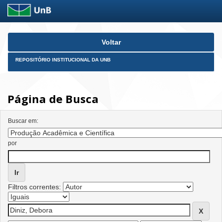
Skip
Voltar
navigation
REPOSITÓRIO INSTITUCIONAL DA UNB
Página de Busca
Buscar em:
por
Filtros correntes: