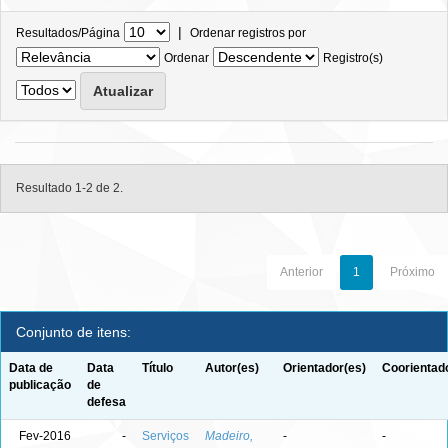
|
Resultados/Página
Ordenar registros por
Ordenar
Registro(s)
Resultado 1-2 de 2.
Anterior
1
Próximo
Conjunto de itens:
Data de
Data
Título
Autor(es)
Orientador(es)
Coorientad
publicação
de
defesa
Fev-2016
-
Serviços
Madeiro,
-
-